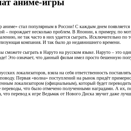
чат аниме-игры
р аниме» стал популярным в России! С каждым днем появляется 
гой – порождает несколько проблем. В Японии, к примеру, по м
лению, не так часто в них удается сыграть. Исключительно по 
кализующая компания. И так было до недавнишнего времени.
 вы сможете сыграть в Наруто на русском языке. Наруто – это о
де! Это означает, что данный фильм имел просто бешенную попу
усских локализаторов, взяла на себя ответственность поставля
поводу. Первая «волна» поступлений на рынок придёт примерно в
енным локализатором (официальным), который будет переводить
переводы, что было отмечено полученными наградами. А их, по 
а, что перевод к игре Ведьмак от Нового Диска звучит даже лучш