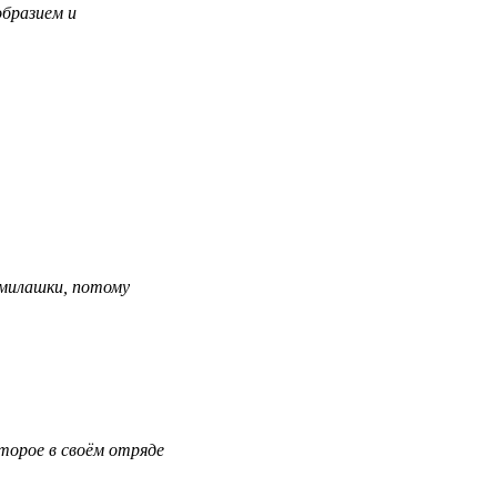
образием и
милашки, потому
торое в своём отряде