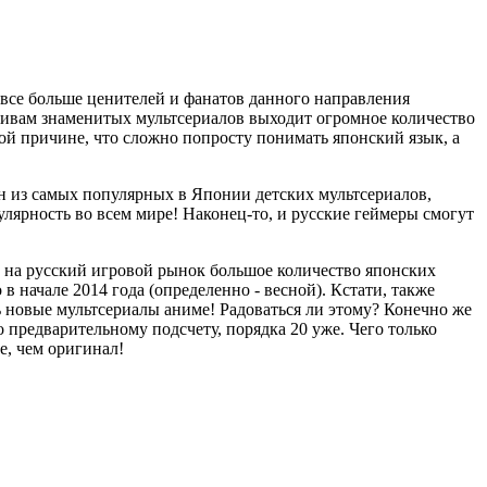
все больше ценителей и фанатов данного направления
отивам знаменитых мультсериалов выходит огромное количество
той причине, что сложно попросту понимать японский язык, а
дин из самых популярных в Японии детских мультсериалов,
лярность во всем мире! Наконец-то, и русские геймеры смогут
ть на русский игровой рынок большое количество японских
 начале 2014 года (определенно - весной). Кстати, также
 новые мультсериалы аниме! Радоваться ли этому? Конечно же
предварительному подсчету, порядка 20 уже. Чего только
е, чем оригинал!