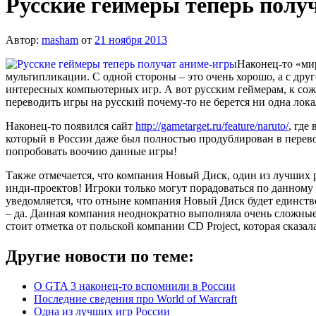
Русские геймеры теперь полу
Автор:
masham
от
21 ноября 2013
Наконец-то «ми
мультипликации. С одной стороны – это очень хорошо, а с дру
интересных компьютерных игр. А вот русским геймерам, к сожа
переводить игры на русский почему-то не берется ни одна ло
Наконец-то появился сайт
http://gametarget.ru/feature/naruto/
, где
который в России даже был полностью продублирован в перево
попробовать воочию данные игры!
Также отмечается, что компания Новый Диск, один из лучших р
инди-проектов! Игроки только могут порадоваться по данному 
уведомляется, что отныне компания Новый Диск будет единств
– да. Данная компания неоднократно выполняла очень сложные 
стоит отметка от польской компании CD Project, которая сказал
Другие новости по теме:
О GTA 3 наконец-то вспомнили в России
Последние сведения про World of Warcraft
Одна из лучших игр России