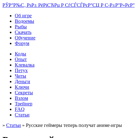
РЎР°Р№С‚ РѕР± РёРіСЂРµ Р СѓСЃСЃРєР°СЏ Р С‹Р±Р°Р»РєР°
Об игре
Водоемы
Рыбы
Скачать
Обучение
Форум
Коды
Опыт
Клевалка
Петух
Читы
Деньги
Ключи
Секреты
Взлом
Трейнер
FAQ
Статьи
»
Статьи
» Русские геймеры теперь получат аниме-игры