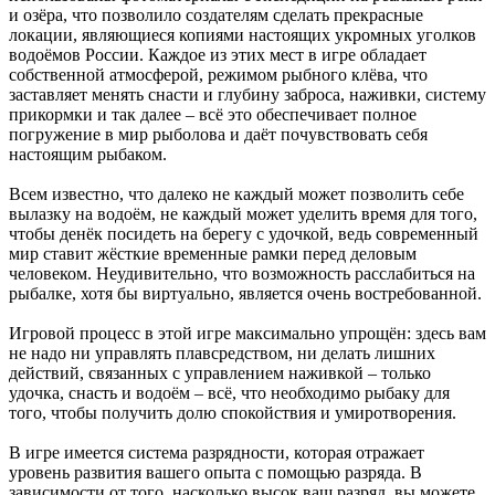
и озёра, что позволило создателям сделать прекрасные
локации, являющиеся копиями настоящих укромных уголков
водоёмов России. Каждое из этих мест в игре обладает
собственной атмосферой, режимом рыбного клёва, что
заставляет менять снасти и глубину заброса, наживки, систему
прикормки и так далее – всё это обеспечивает полное
погружение в мир рыболова и даёт почувствовать себя
настоящим рыбаком.
Всем известно, что далеко не каждый может позволить себе
вылазку на водоём, не каждый может уделить время для того,
чтобы денёк посидеть на берегу с удочкой, ведь современный
мир ставит жёсткие временные рамки перед деловым
человеком. Неудивительно, что возможность расслабиться на
рыбалке, хотя бы виртуально, является очень востребованной.
Игровой процесс в этой игре максимально упрощён: здесь вам
не надо ни управлять плавсредством, ни делать лишних
действий, связанных с управлением наживкой – только
удочка, снасть и водоём – всё, что необходимо рыбаку для
того, чтобы получить долю спокойствия и умиротворения.
В игре имеется система разрядности, которая отражает
уровень развития вашего опыта с помощью разряда. В
зависимости от того, насколько высок ваш разряд, вы можете