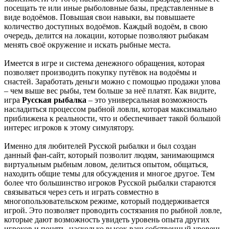
посещать те или иные рыболовные базы, представленные в
виде водоёмов. Повышая свои навыки, вы повышаете
количество доступных водоёмов. Каждый водоём, в свою
очередь, делится на локации, которые позволяют рыбакам
менять своё окружение и искать рыбные места.
Имеется в игре и система денежного обращения, которая
позволяет производить покупку путёвок на водоёмы и
снастей. Заработать деньги можно с помощью продажи улова
– чем выше вес рыбы, тем больше за неё платят. Как видите,
игра
Русская рыбалка
– это универсальная возможность
насладиться процессом рыбной ловли, которая максимально
приближена к реальности, что и обеспечивает такой большой
интерес игроков к этому симулятору.
Именно для любителей Русской рыбалки и был создан
данный фан-сайт, который позволит людям, занимающимся
виртуальным рыбным ловом, делиться опытом, общаться,
находить общие темы для обсуждения и многое другое. Тем
более что большинство игроков Русской рыбалки стараются
связываться через сеть и играть совместно в
многопользовательском режиме, который поддерживается
игрой. Это позволяет проводить состязания по рыбной ловле,
которые дают возможность увидеть уровень опыта других
игроков и понять, насколько высок ваш собственный уровень