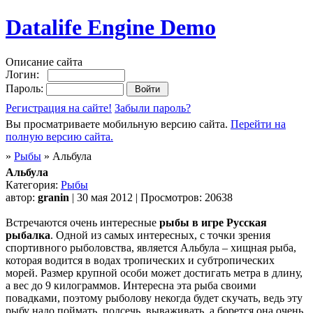
Datalife Engine Demo
Описание сайта
Логин:
Пароль:
Регистрация на сайте!
Забыли пароль?
Вы просматриваете мобильную версию сайта.
Перейти на
полную версию сайта.
»
Рыбы
» Альбула
Альбула
Категория:
Рыбы
автор:
granin
| 30 мая 2012 | Просмотров: 20638
Встречаются очень интересные
рыбы в игре Русская
рыбалка
. Одной из самых интересных, с точки зрения
спортивного рыболовства, является Альбула – хищная рыба,
которая водится в водах тропических и субтропических
морей. Размер крупной особи может достигать метра в длину,
а вес до 9 килограммов. Интересна эта рыба своими
повадками, поэтому рыболову некогда будет скучать, ведь эту
рыбу надо поймать, подсечь, вываживать, а борется она очень