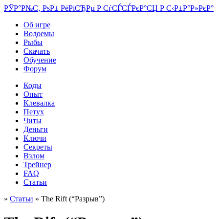
РЎР°Р№С‚ РѕР± РёРіСЂРµ Р СѓСЃСЃРєР°СЏ Р С‹Р±Р°Р»РєР°
Об игре
Водоемы
Рыбы
Скачать
Обучение
Форум
Коды
Опыт
Клевалка
Петух
Читы
Деньги
Ключи
Секреты
Взлом
Трейнер
FAQ
Статьи
»
Статьи
» The Rift (“Разрыв”)