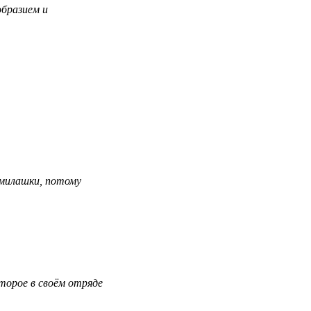
образием и
милашки, потому
торое в своём отряде