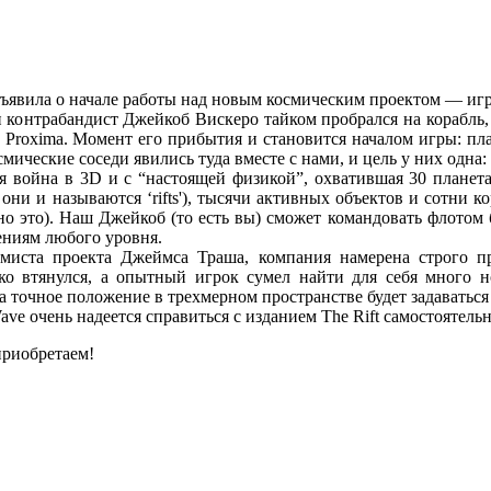
бъявила о начале работы над новым космическим проектом — игр
и контрабандист Джейкоб Вискеро тайком пробрался на корабль
 Proxima. Момент его прибытия и становится началом игры: пла
мические соседи явились туда вместе с нами, и цель у них одна
я война в 3D и с “настоящей физикой”, охватившая 30 планет
ни и называются ‘rifts'), тысячи активных объектов и сотни к
о это). Наш Джейкоб (то есть вы) сможет командовать флотом 
ениям любого уровня.
миста проекта Джеймса Траша, компания намерена строго п
о втянулся, а опытный игрок сумел найти для себя много н
, а точное положение в трехмерном пространстве будет задават
ave очень надеется справиться с изданием The Rift самостоятельн
риобретаем!