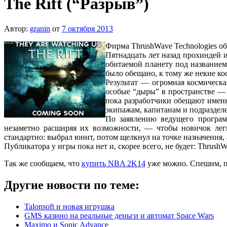
The Rift (“Разрыв”)
Автор:
granin
от
7 октября 2013
Фирма ThrushWave Technologies о
Пятнадцать лет назад прохиндей 
обитаемой планету под названием
было обещано, к тому же некие кос
Результат — огромная космическа
особые “дыры” в пространстве — о
пока разработчики обещают именн
экипажам, капитанам и подраздел
По заявлению ведущего програм
незаметно расширяя их возможности, — чтобы новичок легк
стандартно: выбрал юнит, потом щелкнул на точке назначения
Публикатора у игры пока нет и, скорее всего, не будет: ThrushW
Так же сообщаем, что
купить NBA 2K14
уже можно. Спешим, п
Другие новости по теме:
Talonsoft и новая игрушка
GMS казино на реальные деньги и автомат Space Wars
Maximo и Sonic Advance