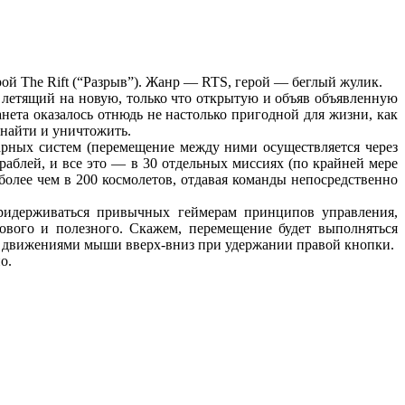
ой The Rift (“Разрыв”). Жанр — RTS, герой — беглый жулик.
, летящий на новую, только что открытую и объяв объявленную
нета оказалось отнюдь не настолько пригодной для жизни, как
: найти и уничтожить.
арных систем (перемещение между ними осуществляется через
ораблей, и все это — в 30 отдельных миссиях (по крайней мере
более чем в 200 космолетов, отдавая команды непосредственно
ридерживаться привычных геймерам принципов управления,
ового и полезного. Скажем, перемещение будет выполняться
ься движениями мыши вверх-вниз при удержании правой кнопки.
о.