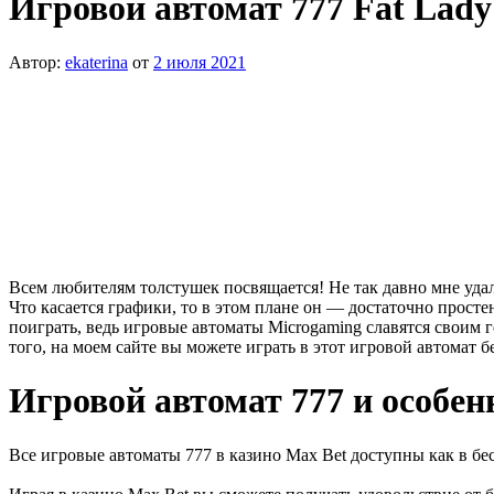
Игровой автомат 777 Fat Lady
Автор:
ekaterina
от
2 июля 2021
Всем любителям толстушек посвящается! Не так давно мне удал
Что касается графики, то в этом плане он — достаточно просте
поиграть, ведь игровые автоматы Microgaming славятся своим 
того, на моем сайте вы можете играть в этот игровой автомат 
Игровой автомат 777 и особен
Все игровые автоматы 777 в казино Max Bet доступны как в бе