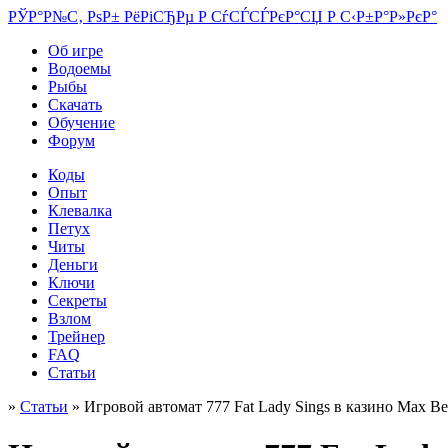
РЎР°Р№С‚ РѕР± РёРіСЂРµ Р СѓСЃСЃРєР°СЏ Р С‹Р±Р°Р»РєР°
Об игре
Водоемы
Рыбы
Скачать
Обучение
Форум
Коды
Опыт
Клевалка
Петух
Читы
Деньги
Ключи
Секреты
Взлом
Трейнер
FAQ
Статьи
»
Статьи
» Игровой автомат 777 Fat Lady Sings в казино Max Be