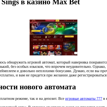
 Sings в казино Max Bet
ось обнаружить игровой автомат, который наверняка понравится
нький, без особых изысков, что впрочем неудивительно. Однако, 
геймплеем и довольно неплохими бонусами. Думаю, если вы проч
бесплатно, и вам не придется при желании даже регистрироваться
ности нового автомата
сплатном режиме, так и на депозит. Все
игровые автоматы 777
в 