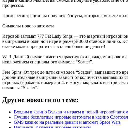
Играя в казино Max Bet вы сможете получать удовольствие от 
процессом.
После регистрации вы получите бонусы, которые сможете отыг
Символы нового автомата
Игровой автомат 777 Fat Lady Sings — это азартный игровой 
выигрышем в обычной игре в размере 3000 ставок в линию. Кс
ставке может превратиться в очень большие деньги!
Wild. Данный символ имеется практически в каждом игровом ав
исключением специального символа “Scatter”.
Free Spins. От трех до пяти символов “Scatter”, выпавших во
дополнительные выигрыши зависят от количества выпавших спе
игровых барабанах номер 2 и 4, и могут закрывать все три се
символы “Scatter”.
Другие новости по теме:
Входим в казино Вулкан и играем в новый игровой авто
Лучшие бесплатные игровые автоматы в казино Слотозал
GMS казино на реальные деньги и автомат Space Wars
Париматч. Играем в игровые автоматы