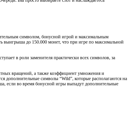
 очереди. Вы просто выбираете слот и наслаждаетесь
лнительным символом, бонусной игрой и максимальным
ть выигрыша до 150.000 монет, что при игре по максимальной
тупает в роли заменителя практически всех символов, за
платных вращений, а также коэффициент умножения и
тся дополнительные символы “Wild”, которые располагаются на
рыша, если во время бонусной игры выпадут дополнительные