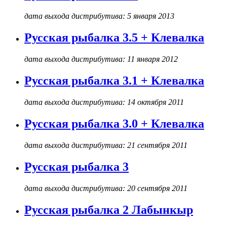
дата выхода дистрибутива: 5 января 2013
Русская рыбалка 3.5 + Клевалка
дата выхода дистрибутива: 11 января 2012
Русская рыбалка 3.1 + Клевалка
дата выхода дистрибутива: 14 октября 2011
Русская рыбалка 3.0 + Клевалка
дата выхода дистрибутива: 21 сентября 2011
Русская рыбалка 3
дата выхода дистрибутива: 20 сентября 2011
Русская рыбалка 2 Лабынкыр