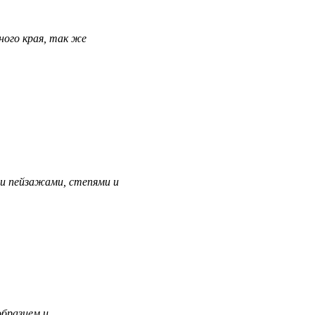
ного края, так же
и пейзажами, степями и
образием и