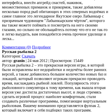
интерфейса, внесён апгрейд снастей, наживок,
множественных приманок и прикормок, также добавлены
несколько пород рыб обитающих в этих северных водоёмах и
самое главное это легендарное Якутское озеро Лабынкыр с
призрачным чудовищем "Лабынкырским чёртом", которого
вы также можете поймать и посмотреть на него своими
глазами, но сильно не обольщайтесь потому что его не так-то
и легко выудить, вам понадобится очень прочное удилище и
леска...
Комментарии (0)
Подробнее
Русская рыбалка 2
Категория:
Скачать
автор:
granin
| 24 мая 2012 | Просмотров: 15449
Русская рыбалка 2 – это прекрасная версия игры, в которой
были исправлены все недоработки и недочёты более ранних
версий, а также добавилось большое количество новых баз и
локаций, который позволяют игрокам прекрасно проводить
время, наслаждаясь рыбной ловлей. Популярность этого
рыболовного симулятора к тому времени, как вышла вторая
версия уже достигла достаточных высот, и люди стремясь
сделать игровой процесс наиболее комфортным, стали
создавать различные программы, помогающие виртуальным
рыболовам. Вашему вниманию представляется фулпак 2,
который включает в себя подборку таких программ.