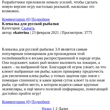
Разработчики приложили немало усилий, чтобы сделать
новую версию игру настолько реальной, насколько это
возможно.
Комментарии (0)
Подробнее
Клевалка для русской рыбалки
Категория:
Скачать
автор:
ekaterina
| 23 февраля 2021 | Просмотров: 3775
Клевалка для русской рыбалки 3.0 является самым
популярным помощником для прохождения этой
полюбившейся и весьма распространенной в народе игры.
Она подскажет, каких рыб можно выловить на локации, а
каких – на выбранной базе. Благодаря ей игрок узнает, на что
клюют выбранные им рыбы; какую прикормку предпочесть
для увеличения клева рыбы; о точках зацепов при ловле с
помощью спиннинга; в какое время суток клюет та или иная
рыба; где найти место, в котором водятся самые крупные
экземпляры, и ещё много полезной информации, помогающей
достойно пройти игру!
Комментарии (0)
Подробнее
Назад
1
2
Далее