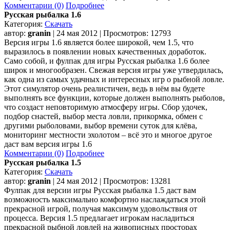
Комментарии (0)
Подробнее
Русская рыбалка 1.6
Категория:
Скачать
автор:
granin
| 24 мая 2012 | Просмотров: 12793
Версия игры 1.6 является более широкой, чем 1.5, что
выразилось в появлении новых качественных доработок.
Само собой, и фулпак для игры Русская рыбалка 1.6 более
широк и многообразен. Свежая версия игры уже утвердилась,
как одна из самых удачных и интересных игр о рыбной ловле.
Этот симулятор очень реалистичен, ведь в нём вы будете
выполнять все функции, которые должен выполнять рыболов,
что создаст неповторимую атмосферу игры. Сбор удочек,
подбор снастей, выбор места ловли, прикормка, обмен с
другими рыболовами, выбор времени суток для клёва,
мониторинг местности эхолотом – всё это и многое другое
даст вам версия игры 1.6
Комментарии (0)
Подробнее
Русская рыбалка 1.5
Категория:
Скачать
автор:
granin
| 24 мая 2012 | Просмотров: 13281
Фулпак для версии игры Русская рыбалка 1.5 даст вам
возможность максимально комфортно наслаждаться этой
прекрасной игрой, получая максимум удовольствия от
процесса. Версия 1.5 предлагает игрокам насладиться
прекрасной рыбной ловлей на живописных просторах