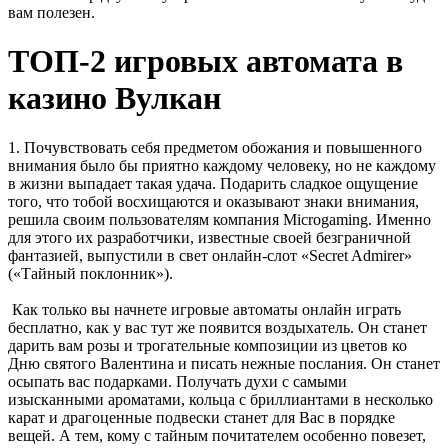
вам полезен.
ТОП-2 игровых автомата в
казино Вулкан
1. Почувствовать себя предметом обожания и повышенного
внимания было бы приятно каждому человеку, но не каждому
в жизни выпадает такая удача. Подарить сладкое ощущение
того, что тобой восхищаются и оказывают знаки внимания,
решила своим пользователям компания Microgaming. Именно
для этого их разработчики, известные своей безграничной
фантазией, выпустили в свет онлайн-слот «Secret Admirer»
(«Тайный поклонник»).
Как только вы начнете игровые автоматы онлайн играть
бесплатно, как у вас тут же появится воздыхатель. Он станет
дарить вам розы и трогательные композиции из цветов ко
Дню святого Валентина и писать нежные послания. Он станет
осыпать вас подарками. Получать духи с самыми
изысканными ароматами, кольца с бриллиантами в несколько
карат и драгоценные подвески станет для Вас в порядке
вещей. А тем, кому с тайным почитателем особенно повезет,