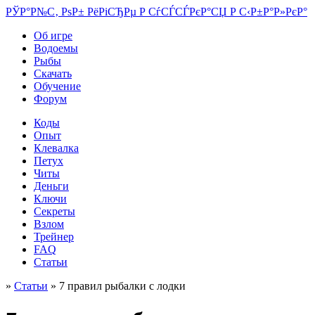
РЎР°Р№С‚ РѕР± РёРіСЂРµ Р СѓСЃСЃРєР°СЏ Р С‹Р±Р°Р»РєР°
Об игре
Водоемы
Рыбы
Скачать
Обучение
Форум
Коды
Опыт
Клевалка
Петух
Читы
Деньги
Ключи
Секреты
Взлом
Трейнер
FAQ
Статьи
»
Статьи
» 7 правил рыбалки с лодки