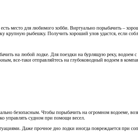
а есть место для любимого хобби. Виртуально порыбачить – хоро
чку крупную рыбешку. Получить хороший улов удастся, если соб
ачить на любой лодке. Для поездки на бурлящую реку, водоем с
жным, все-таки отправляйтесь на глубоководный водоем в компа
ьно безопасным. Чтобы порыбачить на огромном водоеме, возьм
вко управлять судном при помощи весел.
уациями. Даже прочное дно лодки иногда повреждается при соп