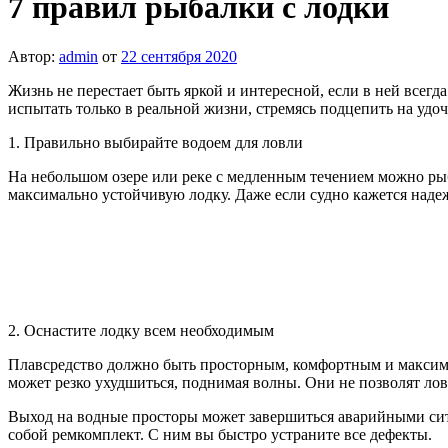
7 правил рыбалки с лодки
Автор:
admin
от
22 сентября 2020
Жизнь не перестает быть яркой и интересной, если в ней всегд
испытать только в реальной жизни, стремясь подцепить на удо
1. Правильно выбирайте водоем для ловли
На небольшом озере или реке с медленным течением можно рыб
максимально устойчивую лодку. Даже если судно кажется наде
2. Оснастите лодку всем необходимым
Плавсредство должно быть просторным, комфортным и максимал
может резко ухудшиться, поднимая волны. Они не позволят ло
Выход на водные просторы может завершиться аварийными сит
собой ремкомплект. С ним вы быстро устраните все дефекты.