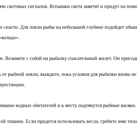
дачи световых сигналов. Вспышки света заметят и придут на пом
те снасти. Для ловли рыбы на небольшой глубине подойдет обык
«кольцо».
ное. Возьмите с собой на рыбалку спасательный жилет. Он приго
 от рыбной ловли, выждите, пока условия для рыбалки вновь не
ктростанции.
нимание водных обитателей и к месту подтянутся рыбные косяки
ой тишине. Если придется использовать весла, гребите ими тихо,