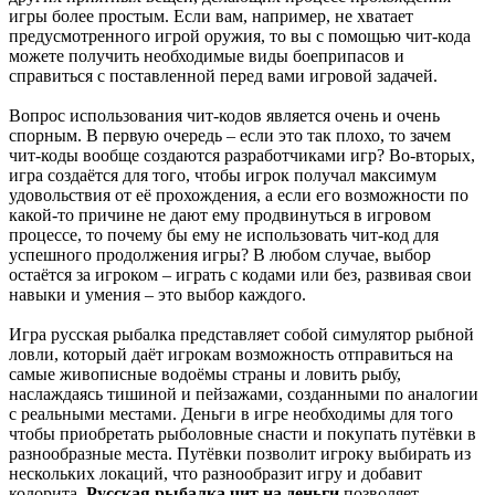
игры более простым. Если вам, например, не хватает
предусмотренного игрой оружия, то вы с помощью чит-кода
можете получить необходимые виды боеприпасов и
справиться с поставленной перед вами игровой задачей.
Вопрос использования чит-кодов является очень и очень
спорным. В первую очередь – если это так плохо, то зачем
чит-коды вообще создаются разработчиками игр? Во-вторых,
игра создаётся для того, чтобы игрок получал максимум
удовольствия от её прохождения, а если его возможности по
какой-то причине не дают ему продвинуться в игровом
процессе, то почему бы ему не использовать чит-код для
успешного продолжения игры? В любом случае, выбор
остаётся за игроком – играть с кодами или без, развивая свои
навыки и умения – это выбор каждого.
Игра русская рыбалка представляет собой симулятор рыбной
ловли, который даёт игрокам возможность отправиться на
самые живописные водоёмы страны и ловить рыбу,
наслаждаясь тишиной и пейзажами, созданными по аналогии
с реальными местами. Деньги в игре необходимы для того
чтобы приобретать рыболовные снасти и покупать путёвки в
разнообразные места. Путёвки позволит игроку выбирать из
нескольких локаций, что разнообразит игру и добавит
колорита.
Русская рыбалка чит на деньги
позволяет