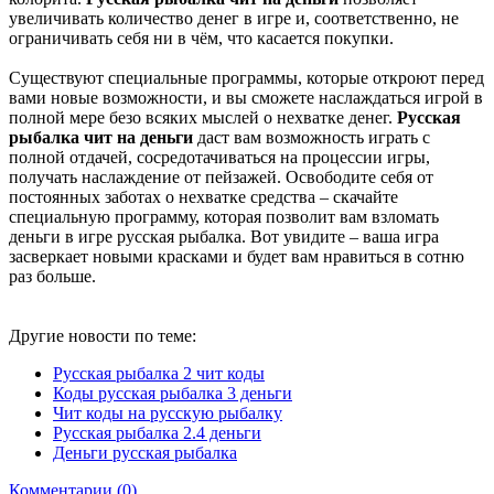
увеличивать количество денег в игре и, соответственно, не
ограничивать себя ни в чём, что касается покупки.
Существуют специальные программы, которые откроют перед
вами новые возможности, и вы сможете наслаждаться игрой в
полной мере безо всяких мыслей о нехватке денег.
Русская
рыбалка чит на деньги
даст вам возможность играть с
полной отдачей, сосредотачиваться на процессии игры,
получать наслаждение от пейзажей. Освободите себя от
постоянных заботах о нехватке средства – скачайте
специальную программу, которая позволит вам взломать
деньги в игре русская рыбалка. Вот увидите – ваша игра
засверкает новыми красками и будет вам нравиться в сотню
раз больше.
Другие новости по теме:
Русская рыбалка 2 чит коды
Коды русская рыбалка 3 деньги
Чит коды на русскую рыбалку
Русская рыбалка 2.4 деньги
Деньги русская рыбалка
Комментарии (0)