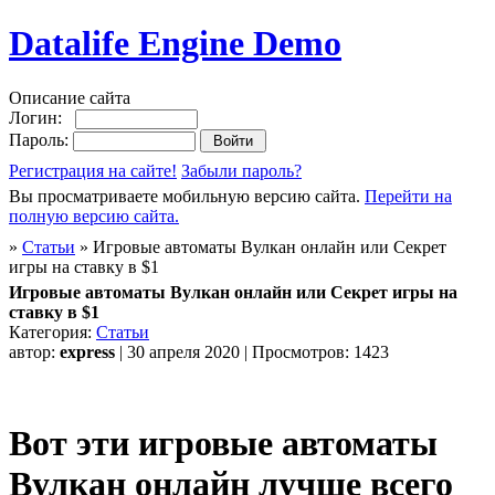
Datalife Engine Demo
Описание сайта
Логин:
Пароль:
Регистрация на сайте!
Забыли пароль?
Вы просматриваете мобильную версию сайта.
Перейти на
полную версию сайта.
»
Статьи
» Игровые автоматы Вулкан онлайн или Секрет
игры на ставку в $1
Игровые автоматы Вулкан онлайн или Секрет игры на
ставку в $1
Категория:
Статьи
автор:
express
| 30 апреля 2020 | Просмотров: 1423
Вот эти игровые автоматы
Вулкан онлайн лучше всего