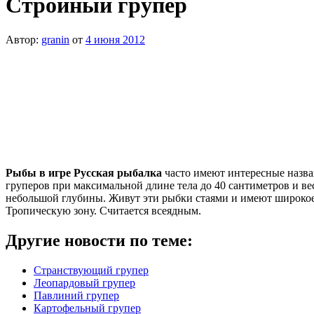
Стройный групер
Автор:
granin
от
4 июня 2012
Рыбы в игре Русская рыбалка
часто имеют интересные назва
груперов при максимальной длине тела до 40 сантиметров и ве
небольшой глубины. Живут эти рыбки стаями и имеют широкое р
Тропическую зону. Считается всеядным.
Другие новости по теме:
Странствующий групер
Леопардовый групер
Павлиний групер
Картофельный групер