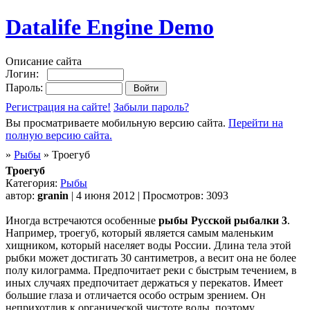
Datalife Engine Demo
Описание сайта
Логин:
Пароль:
Регистрация на сайте!
Забыли пароль?
Вы просматриваете мобильную версию сайта.
Перейти на
полную версию сайта.
»
Рыбы
» Троегуб
Троегуб
Категория:
Рыбы
автор:
granin
| 4 июня 2012 | Просмотров: 3093
Иногда встречаются особенные
рыбы Русской рыбалки 3
.
Например, троегуб, который является самым маленьким
хищником, который населяет воды России. Длина тела этой
рыбки может достигать 30 сантиметров, а весит она не более
полу килограмма. Предпочитает реки с быстрым течением, в
иных случаях предпочитает держаться у перекатов. Имеет
большие глаза и отличается особо острым зрением. Он
неприхотлив к органической чистоте воды, поэтому