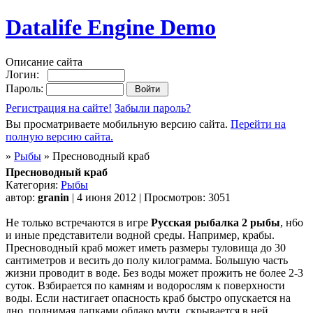
Datalife Engine Demo
Описание сайта
Логин:
Пароль:
Регистрация на сайте!
Забыли пароль?
Вы просматриваете мобильную версию сайта.
Перейти на
полную версию сайта.
»
Рыбы
» Пресноводный краб
Пресноводный краб
Категория:
Рыбы
автор:
granin
| 4 июня 2012 | Просмотров: 3051
Не только встречаются в игре
Русская рыбалка 2 рыбы
, н6о
и иные представители водной среды. Например, крабы.
Пресноводный краб может иметь размеры туловища до 30
сантиметров и весить до полу килограмма. Большую часть
жизни проводит в воде. Без воды может прожить не более 2-3
суток. Взбирается по камням и водорослям к поверхности
воды. Если настигает опасность краб быстро опускается на
дно, поднимая лапками облако мути, скрывается в ней,