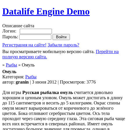
Datalife Engine Demo
Описание сайта
Логин:
Пароль:
Регистрация на сайте!
Забыли пароль?
Вы просматриваете мобильную версию сайта.
Перейти на
полную версию сайта.
»
Рыбы
» Омуль
Омуль
Категория:
Рыбы
автор:
granin
| 3 июня 2012 | Просмотров: 3776
Для игры
Русская рыбалка омуль
считается довольно
хорошим и ценным уловом. Омуль может достигать в длину
до 115 сантиметров и весить до 5 килограмм. Окрас спины
омуля может варьироваться от коричневого до зелёного
цветов. Бока отливают серебристым цветом. Ось тела
проходит через самую середину глаза. Эта сиговая рыба чаще
всех них встречается в северных районах. Имеет омуль
достаточно большое значение для промысла, однако в