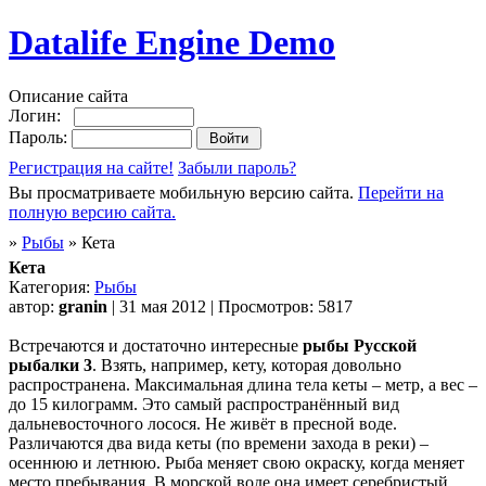
Datalife Engine Demo
Описание сайта
Логин:
Пароль:
Регистрация на сайте!
Забыли пароль?
Вы просматриваете мобильную версию сайта.
Перейти на
полную версию сайта.
»
Рыбы
» Кета
Кета
Категория:
Рыбы
автор:
granin
| 31 мая 2012 | Просмотров: 5817
Встречаются и достаточно интересные
рыбы Русской
рыбалки 3
. Взять, например, кету, которая довольно
распространена. Максимальная длина тела кеты – метр, а вес –
до 15 килограмм. Это самый распространённый вид
дальневосточного лосося. Не живёт в пресной воде.
Различаются два вида кеты (по времени захода в реки) –
осеннюю и летнюю. Рыба меняет свою окраску, когда меняет
место пребывания. В морской воде она имеет серебристый