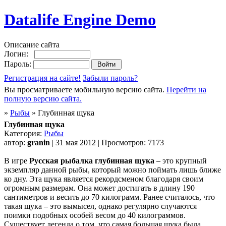
Datalife Engine Demo
Описание сайта
Логин:
Пароль:
Регистрация на сайте!
Забыли пароль?
Вы просматриваете мобильную версию сайта.
Перейти на
полную версию сайта.
»
Рыбы
» Глубинная щука
Глубинная щука
Категория:
Рыбы
автор:
granin
| 31 мая 2012 | Просмотров: 7173
В игре
Русская рыбалка глубинная щука
– это крупный
экземпляр данной рыбы, который можно поймать лишь ближе
ко дну. Эта щука является рекордсменом благодаря своим
огромным размерам. Она может достигать в длину 190
сантиметров и весить до 70 килограмм. Ранее считалось, что
такая щука – это вымысел, однако регулярно случаются
поимки подобных особей весом до 40 килограммов.
Существует легенда о том, что самая большая щука была