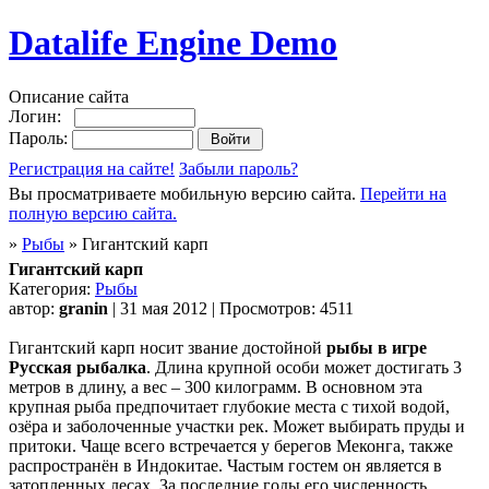
Datalife Engine Demo
Описание сайта
Логин:
Пароль:
Регистрация на сайте!
Забыли пароль?
Вы просматриваете мобильную версию сайта.
Перейти на
полную версию сайта.
»
Рыбы
» Гигантский карп
Гигантский карп
Категория:
Рыбы
автор:
granin
| 31 мая 2012 | Просмотров: 4511
Гигантский карп носит звание достойной
рыбы в игре
Русская рыбалка
. Длина крупной особи может достигать 3
метров в длину, а вес – 300 килограмм. В основном эта
крупная рыба предпочитает глубокие места с тихой водой,
озёра и заболоченные участки рек. Может выбирать пруды и
притоки. Чаще всего встречается у берегов Меконга, также
распространён в Индокитае. Частым гостем он является в
затопленных лесах. За последние годы его численность