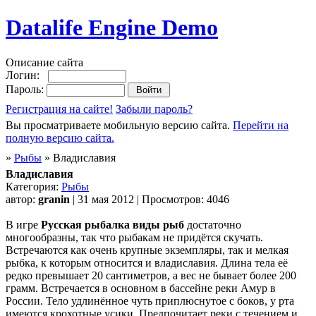
Datalife Engine Demo
Описание сайта
Логин:
Пароль:
Регистрация на сайте!
Забыли пароль?
Вы просматриваете мобильную версию сайта.
Перейти на
полную версию сайта.
»
Рыбы
» Владиславия
Владиславия
Категория:
Рыбы
автор:
granin
| 31 мая 2012 | Просмотров: 4046
В игре
Русская рыбалка виды рыб
достаточно
многообразны, так что рыбакам не придётся скучать.
Встречаются как очень крупные экземпляры, так и мелкая
рыбка, к которым относится и владиславия. Длина тела её
редко превышает 20 сантиметров, а вес не бывает более 200
грамм. Встречается в основном в бассейне реки Амур в
России. Тело удлинённое чуть приплюснутое с боков, у рта
имеются крохотные усики. Предпочитает реки с течением и