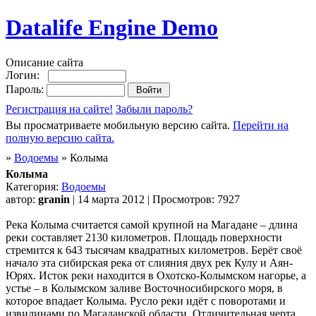
Datalife Engine Demo
Описание сайта
Логин:
Пароль:
Регистрация на сайте!
Забыли пароль?
Вы просматриваете мобильную версию сайта.
Перейти на
полную версию сайта.
»
Водоемы
» Колыма
Колыма
Категория:
Водоемы
автор:
granin
| 14 марта 2012 | Просмотров: 7927
Река Колыма считается самой крупной на Магадане – длина
реки составляет 2130 километров. Площадь поверхности
стремится к 643 тысячам квадратных километров. Берёт своё
начало эта сибирская река от слияния двух рек Кулу и Аян-
Юрях. Исток реки находится в Охотско-Колымском нагорье, а
устье – в Колымском заливе Восточносибирского моря, в
которое впадает Колыма. Русло реки идёт с поворотами и
извилинами по Магаданской области. Отличительная черта