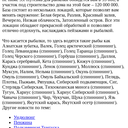
участок под строительство дома на этой базе – 120 000 000.
База состоит из нескольких локаций, которые позволят вам
менять окружение: Белая береза, Разлив, Красивый залив,
Вечерело, Низкая облачность, Затопленный остров. Все эти
локации обладают прекрасной обработкой и позволяют
отлично отдохнуть, наслаждаясь пейзажами и рыбалкой.
Что касается рыбалки, то здесь водятся такие рыбы как
Азиатская зубатка, Валек, Голец арктический (спиннинг),
Голец Леванидова (спиннинг), Голец Таранца (спиннинг),
Голец Черского (спиннинг), Горбуша (спиннинг), Даллия,
Карась серебряный, Кета (спиннинг), Кижуч (спиннинг),
Кунджа (спиннинг), Ленок (спиннинг), Моллюск (спиннинг),
Муксун, Налим, Нельма (спиннинг), Окунь (спиннинг),
Омуль (спиннинг), Омуль Байкальский (спиннинг), Пелядь,
Плотва, Пыжьян, Ряпушка, Сибирский подкаменщик, Сиг,
Стерлядь Сибирская, Тихоокеанская минога (спиннинг),
Тугун, Хариус (спиннинг), Хариус Сибирский (спиннинг),
Чавыча (спиннинг), Чир, Чукучан, Щука (спиннинг), Язь
(спиннинг), Якутский карась, Якутский осетр (спиннинг).
Другие новости по теме:
Ундюлюнг
Пенжина
Подкаменная Тунгуска