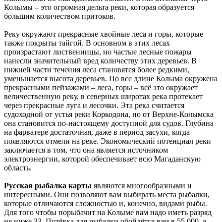
Колымы – это огромная дельта реки, которая образуется
большим количеством притоков.
Реку окружают прекрасные хвойные леса и горы, которые
также покрыты тайгой. В основном в этих лесах
произрастают лиственницы, но частые лесные пожары
нанесли значительный вред количеству этих деревьев. В
нижней части течения леса становятся более редкими,
уменьшается высота деревьев. По все длине Колыма окружена
прекрасными пейзажами – леса, горы – всё это окружает
величественную реку, в северных широтах река протекает
через прекрасные луга и лесочки. Эта река считается
судоходной от устья реки Коркодона, но от Верхне-Колымска
она становится по-настоящему доступной для судов. Глубина
на фарватере достаточная, даже в период засухи, когда
появляются отмели на реке. Экономический потенциал реки
заключается в том, что она является источником
электроэнергии, которой обеспечивает всю Магаданскую
область.
Русская рыбалка карты
являются многообразными и
интересными. Они позволяют вам выбирать места рыбалки,
которые отличаются сложностью и, конечно, видами рыбы.
Для того чтобы порыбачит на Колыме вам надо иметь разряд
не ниже 33. Путёвка для рыбалки обойдётся вам в 55 000, а