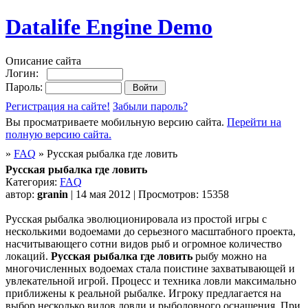
Datalife Engine Demo
Описание сайта
Логин:
Пароль:
Регистрация на сайте!
Забыли пароль?
Вы просматриваете мобильную версию сайта.
Перейти на
полную версию сайта.
»
FAQ
» Русская рыбалка где ловить
Русская рыбалка где ловить
Категория:
FAQ
автор:
granin
| 14 мая 2012 | Просмотров: 15358
Русская рыбалка эволюционировала из простой игры с
несколькими водоемами до серьезного масштабного проекта,
насчитывающего сотни видов рыб и огромное количество
локаций.
Русская рыбалка где ловить
рыбу можно на
многочисленных водоемах стала поистине захватывающей и
увлекательной игрой. Процесс и техника ловли максимально
приближены к реальной рыбалке. Игроку предлагается на
выбор несколько видов ловли и рыболовного оснащения. При