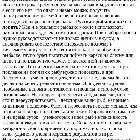
ловле от игрока требуется реальный навык владения снастью,
а если его нет – то опыт и навык можно получить
непосредственно в самой игре, и этот навык наверняка
пригодится на реальной рыбалке.
Русская рыбалка на что
ловить?
Как и в реальной рыбалке можно использовать
различные виды удочек, спиннинг, донки. При выборе снасти
нужно руководствоваться не только личным вкусом, а
анализировать соответствие снаряжение водоему и
желаемому виду улова. Естественно, как и на обычной
рыбалке, глупо будет пытаться поймать карася на блесну или
щуку на поплавочную удочку с насаженной на крючок
кукурузой. Технические моменты тоже стоит учесть – при
поклевке на поплавок рыбу нужно подсекать, а при
блеснении – умело проводить, точно так же, как мы бы это
делали на берегу реального водоема. Для удачного улова
необходимо вспомнить тонкости и нюансы, используемые
рыболовами. Не следует пренебрегать подкормками, но не
стоит переусердствовать – некоторые виды рыб, например
хищников, подкормка будет интересовать гораздо меньше, чем
правильно выбранная блесна или джиг. Обращайте внимания
и на время суток – у некоторых видов рыб интенсивность
клева напрямую зависит от этого. Совокупность правильно
выбранной снасти, времени суток, и мастерство игрока –
залог удачного улова и хороших результатов в игре.
Игра русская рыбалка где ловить
можно практически все