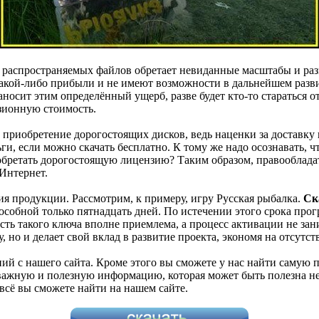
но распространяемых файлов обретает невиданные масштабы и ра
кой-либо прибыли и не имеют возможности в дальнейшем развив
 наносит этим определённый ущерб, разве будет кто-то стараться о
зионную стоимость.
 приобретение дорогостоящих дисков, ведь наценки за доставку 
ги, если можно скачать бесплатно. К тому же надо осознавать, ч
иобретать дорогостоящую лицензию? Таким образом, правообладат
Интернет.
я продукции. Рассмотрим, к примеру, игру Русская рыбалка.
Ск
особной только пятнадцать дней. По истечении этого срока прог
ть такого ключа вполне приемлема, а процесс активации не зан
, но и делает свой вклад в развитие проекта, экономя на отсутс
ний с нашего сайта. Кроме этого вы сможете у нас найти самую
ажную и полезную информацию, которая может быть полезна не 
всё вы сможете найти на нашем сайте.