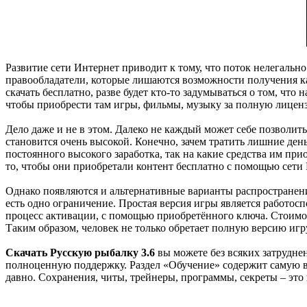
Развитие сети Интернет приводит к тому, что поток нелегаль
правообладатели, которые лишаются возможности получения ка
скачать бесплатно, разве будет кто-то задумываться о том, что
чтобы приобрести там игры, фильмы, музыку за полную лицен
Дело даже и не в этом. Далеко не каждый может себе позволить
становится очень высокой. Конечно, зачем тратить лишние день
постоянного высокого заработка, так на какие средства им пр
то, чтобы они приобретали контент бесплатно с помощью сети 
Однако появляются и альтернативные варианты распространени
есть одно ограничение. Простая версия игры является работосп
процесс активации, с помощью приобретённого ключа. Стоимос
Таким образом, человек не только обретает полную версию игру
Скачать Русскую рыбалку 3.6
вы можете без всяких затрудне
полноценную поддержку. Раздел «Обучение» содержит самую в
давно. Сохранения, читы, трейнеры, программы, секреты – это 