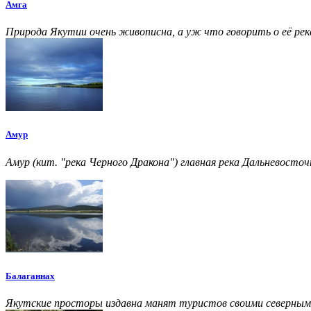
Амга
Природа Якутии очень живописна, а уж что говорить о её ре
Амур
Амур (кит. "река Черного Дракона") главная река Дальневосточ
Балаганнах
Якутские просторы издавна манят туристов своими северным