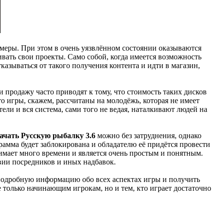
змеры. При этом в очень уязвлённом состоянии оказываются
ать свои проекты. Само собой, когда имеется возможность
тказываться от такого получения контента и идти в магазин,
и продажу часто приводят к тому, что стоимость таких дисков
то игры, скажем, рассчитаны на молодёжь, которая не имеет
ели и вся система, сами того не ведая, наталкивают людей на
ачать Русскую рыбалку 3.6
можно без затруднения, однако
рамма будет заблокирована и обладателю её придётся провести
имает много времени и является очень простым и понятным.
твии посредников и иных надбавок.
 подробную информацию обо всех аспектах игры и получить
только начинающим игрокам, но и тем, кто играет достаточно