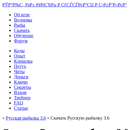
РЎР°Р№С‚ РѕР± РёРіСЂРµ Р СѓСЃСЃРєР°СЏ Р С‹Р±Р°Р»РєР°
Об игре
Водоемы
Рыбы
Скачать
Обучение
Форум
Коды
Опыт
Клевалка
Петух
Читы
Деньги
Ключи
Секреты
Взлом
Трейнер
FAQ
Статьи
»
Русская рыбалка 3.6
» Скачать Русскую рыбалку 3.6