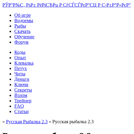
РЎР°Р№С‚ РѕР± РёРіСЂРµ Р СѓСЃСЃРєР°СЏ Р С‹Р±Р°Р»РєР°
Об игре
Водоемы
Рыбы
Скачать
Обучение
Форум
Коды
Опыт
Клевалка
Петух
Читы
Деньги
Ключи
Секреты
Взлом
Трейнер
FAQ
Статьи
»
Русская Рыбалка 2.3
» Русская рыбалка 2.3