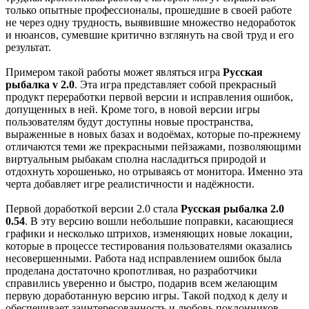
только опытные профессионалы, прошедшие в своей работе
не через одну трудность, выявившие множество недоработок
и нюансов, сумевшие критично взглянуть на свой труд и его
результат.
Примером такой работы может являться игра
Русская
рыбалка v 2.0
. Эта игра представляет собой прекрасный
продукт переработки первой версии и исправления ошибок,
допущенных в ней. Кроме того, в новой версии игры
пользователям будут доступны новые пространства,
выраженные в новых базах и водоёмах, которые по-прежнему
отличаются теми же прекрасными пейзажами, позволяющими
виртуальным рыбакам сполна насладиться природой и
отдохнуть хорошенько, но отрываясь от монитора. Именно эта
черта добавляет игре реалистичности и надёжности.
Первой доработкой версии 2.0 стала
Русская рыбалка 2.0
0.54
. В эту версию вошли небольшие поправки, касающиеся
графики и несколько штрихов, изменяющих новые локации,
которые в процессе тестирования пользователями оказались
несовершенными. Работа над исправлением ошибок была
проделана достаточно кропотливая, но разработчики
справились уверенно и быстро, подарив всем желающим
первую доработанную версию игры. Такой подход к делу и
обеспечивает заинтересованность и любовь поклонников