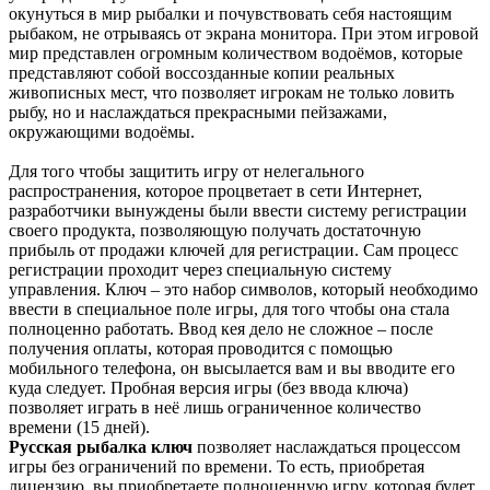
окунуться в мир рыбалки и почувствовать себя настоящим
рыбаком, не отрываясь от экрана монитора. При этом игровой
мир представлен огромным количеством водоёмов, которые
представляют собой воссозданные копии реальных
живописных мест, что позволяет игрокам не только ловить
рыбу, но и наслаждаться прекрасными пейзажами,
окружающими водоёмы.
Для того чтобы защитить игру от нелегального
распространения, которое процветает в сети Интернет,
разработчики вынуждены были ввести систему регистрации
своего продукта, позволяющую получать достаточную
прибыль от продажи ключей для регистрации. Сам процесс
регистрации проходит через специальную систему
управления. Ключ – это набор символов, который необходимо
ввести в специальное поле игры, для того чтобы она стала
полноценно работать. Ввод кея дело не сложное – после
получения оплаты, которая проводится с помощью
мобильного телефона, он высылается вам и вы вводите его
куда следует. Пробная версия игры (без ввода ключа)
позволяет играть в неё лишь ограниченное количество
времени (15 дней).
Русская рыбалка ключ
позволяет наслаждаться процессом
игры без ограничений по времени. То есть, приобретая
лицензию, вы приобретаете полноценную игру, которая будет